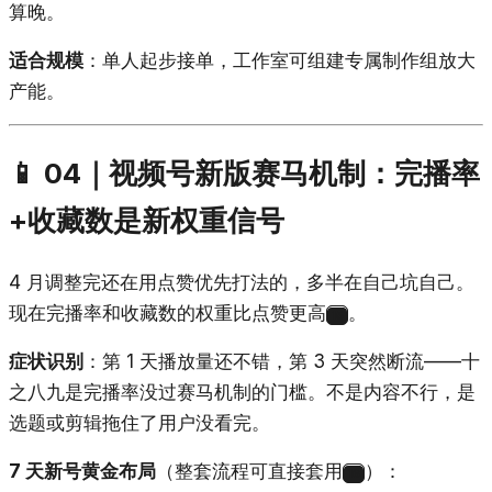
算晚。
适合规模
：单人起步接单，工作室可组建专属制作组放大
产能。
📱 04｜视频号新版赛马机制：完播率
+收藏数是新权重信号
4 月调整完还在用点赞优先打法的，多半在自己坑自己。
现在完播率和收藏数的权重比点赞更高
。
15
症状识别
：第 1 天播放量还不错，第 3 天突然断流——十
之八九是完播率没过赛马机制的门槛。不是内容不行，是
选题或剪辑拖住了用户没看完。
7 天新号黄金布局
（整套流程可直接套用
）：
16