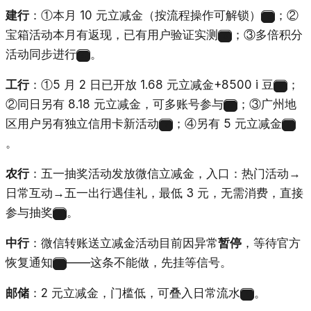
建行
：①本月 10 元立减金（按流程操作可解锁）
；②
2
宝箱活动本月有返现，已有用户验证实测
；③多倍积分
3
活动同步进行
。
4
工行
：①5 月 2 日已开放 1.68 元立减金+8500 i 豆
；
5
②同日另有 8.18 元立减金，可多账号参与
；③广州地
6
区用户另有独立信用卡新活动
；④另有 5 元立减金
7
4
。
农行
：五一抽奖活动发放微信立减金，入口：热门活动→
日常互动→五一出行遇佳礼，最低 3 元，无需消费，直接
参与抽奖
。
8
中行
：微信转账送立减金活动目前因异常
暂停
，等待官方
恢复通知
——这条不能做，先挂等信号。
9
邮储
：2 元立减金，门槛低，可叠入日常流水
。
4