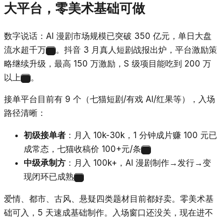
大平台，零美术基础可做
数字说话：AI 漫剧市场规模已突破 350 亿元，单日大盘
流水超千万
。抖音 3 月真人短剧战报出炉，平台激励策
11
略继续升级，最高 150 万激励，S 级项目能吃到 200 万
以上
。
12
接单平台目前有 9 个（七猫短剧/有戏 AI/红果等），入场
路径清晰：
初级接单者
：月入 10k-30k，1 分钟成片赚 100 元已
成常态，七猫收稿价 100+元/条
13
中级承制方
：月入 100k+，AI 漫剧制作→发行→变
现闭环已成熟
14
爱情、都市、古风、悬疑四类题材目前都好卖。零美术基
础可入，5 天速成基础制作。入场窗口还没关，现在进不