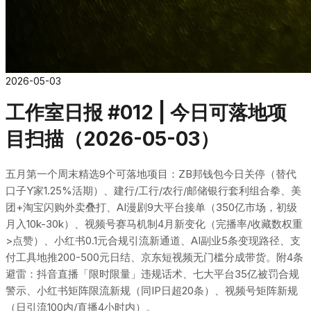
2026-05-03
工作室日报 #012 | 今日可落地项
目扫描（2026-05-03）
五月第一个周末精选9个可落地项目：ZB邦钱包今日关停（替代
口子Y家1.25%活期）、建行/工行/农行/邮储银行套利组合拳、美
团+淘宝闪购外卖叠打、AI漫剧9大平台接单（350亿市场，初级
月入10k-30k）、视频号赛马机制4月新变化（完播率/收藏数权重
>点赞）、小红书0.1元合规引流新通道、AI副业5条变现路径、支
付工具地推200-500元日结、京东短视频无门槛分成带货。附4条
避雷：抖音直播「限时限量」违规话术、七大平台35亿被罚合规
警示、小红书矩阵限流新规（同IP日超20条）、视频号矩阵新规
（日引流100内/直播4小时内）。