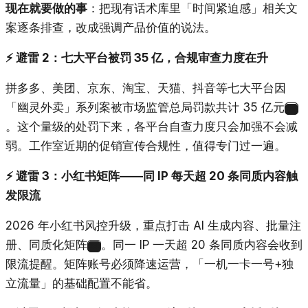
现在就要做的事
：把现有话术库里「时间紧迫感」相关文
案逐条排查，改成强调产品价值的说法。
⚡ 避雷 2：七大平台被罚 35 亿，合规审查力度在升
拼多多、美团、京东、淘宝、天猫、抖音等七大平台因
「幽灵外卖」系列案被市场监管总局罚款共计 35 亿元
23
。这个量级的处罚下来，各平台自查力度只会加强不会减
弱。工作室近期的促销宣传合规性，值得专门过一遍。
⚡ 避雷 3：小红书矩阵——同 IP 每天超 20 条同质内容触
发限流
2026 年小红书风控升级，重点打击 AI 生成内容、批量注
册、同质化矩阵
。同一 IP 一天超 20 条同质内容会收到
24
限流提醒。矩阵账号必须降速运营，「一机一卡一号+独
立流量」的基础配置不能省。