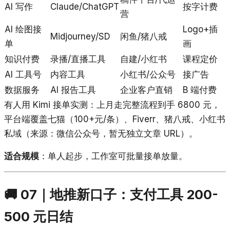
AI 写作
Claude/ChatGPT
按字计费
营
AI 绘图接
Logo+插
Midjourney/SD
闲鱼/猪八戒
单
画
知识付费
录播/直播工具
自建/小红书
课程定价
AI 工具号
内容工具
小红书/公众号
接广告
数据服务
AI 报告工具
企业客户直销
B 端付费
有人用 Kimi 接单实测：上月走完整流程到手 6800 元，
平台端覆盖七猫（100+元/条）、Fiverr、猪八戒、小红书
私域（来源：微信公众号，暂无独立文章 URL）。
适合规模
：单人起步，工作室可批量接单放量。
🚚 07｜地推新口子：支付工具 200-
500 元日结