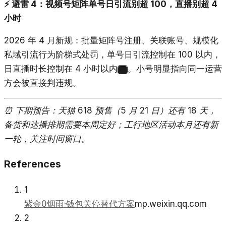
⚡ 避雷 4：视频号矩阵单号日引流别超 100，直播别超 4
小时
2026 年 4 月新规：批量矩阵号注册、关联账号、规模化
私域引流行为阶梯式处罚，单号日引流控制在 100 以内，
日直播时长控制在 4 小时以内
。小号明显指向同一运营
25
方会被直接判违规。
⏰ 下期预告：天猫 618 预售（5 月 21 日）还有 18 天，
备货和达播排期需要本周定好；工行地区活动本月还有新
一轮，关注时间窗口。
References
1
紫金0烟雨·钱包关停替代方案
mp.weixin.qq.com
2