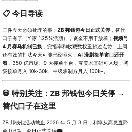
📋 今日导读
三件今天必须处理的事：
ZB 邦钱包今日正式关停
，替代
口子有了（Y 家 1.25%活期），资金不用干放着；
视频号
4 月赛马机制已换
，完播率和收藏数权重超过点赞，上周
还有效的打法今天可能已经哑火；
AI 漫剧接单窗口还开
着
，350 亿市场、9 大接单平台，零美术基础可入场，初
级接单月入 10k-30k、中级承制方月入 100k+。
💀 特别关注：ZB 邦钱包今日关停 →
替代口子在这里
ZB 邦钱包活动截止 2026 年 5 月 3 日，利率从高息直降
至 0.6%，今日正式关停
。
1