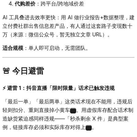
代购差价
：跨平台/跨地域价差
AI 工具叠进去效率更快：用 AI 做行业报告+数据整理，建
立付费社群出售信息差产品，有人通过这套路子变现数十
万（来源：微信公众号，暂无独立文章 URL）。
适合规模
：单人即可启动，无需团队。
🚨 今日避雷
⚡ 避雷 1：抖音直播「限时限量」话术已触发违规
「最后一单」「最后两单」这类话术现在不能用，违规后
轻则扣分、重则直接掉小黄车
。用虚假库存配合话术制
22
造缺货紧迫感同样违规——「秒杀剩余 X 件」是典型案
例，链接库存必须和实际库存对得上
。
22