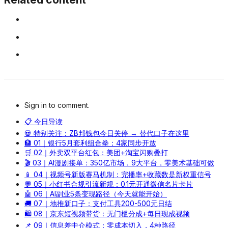
Sign in to comment.
📋 今日导读
💀 特别关注：ZB邦钱包今日关停 → 替代口子在这里
🏦 01｜银行5月套利组合拳：4家同步开放
🛒 02｜外卖双平台红包：美团+淘宝闪购叠打
🎬 03｜AI漫剧接单：350亿市场，9大平台，零美术基础可做
📱 04｜视频号新版赛马机制：完播率+收藏数是新权重信号
💬 05｜小红书合规引流新规：0.1元开通微信名片卡片
🤖 06｜AI副业5条变现路径（今天就能开始）
🚚 07｜地推新口子：支付工具200-500元日结
🛍️ 08｜京东短视频带货：无门槛分成+每日现成视频
📌 09｜信息差中介模式：零成本切入，4种路径