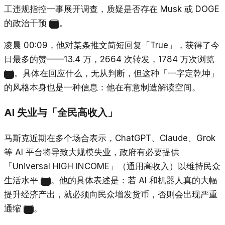
工违规指控一事展开调查，质疑是否存在 Musk 或 DOGE
的政治干预
。
10
凌晨 00:09，他对某条推文简短回复「True」，获得了今
日最多的赞——13.4 万，2664 次转发，1784 万次浏览
。具体在回应什么，无从判断，但这种「一字定乾坤」
11
的风格本身也是一种信息：他在有意制造解读空间。
AI 失业与「全民高收入」
马斯克近期在多个场合表示，ChatGPT、Claude、Grok
等 AI 平台将导致大规模失业，政府有必要提供
「Universal HIGH INCOME」（通用高收入）以维持民众
生活水平
。他的具体表述是：若 AI 和机器人真的大幅
12
提升经济产出，就必须向民众增发货币，否则会出现严重
通缩
。
13