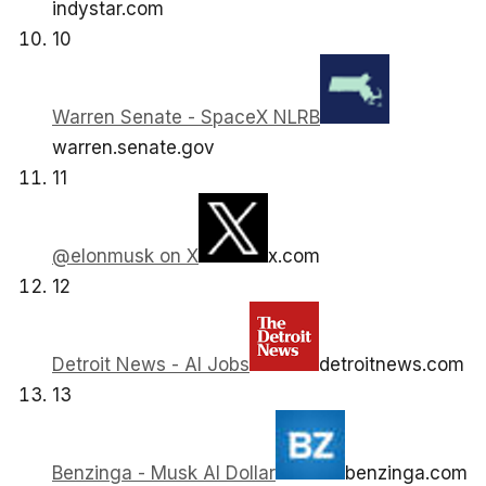
indystar.com
10
Warren Senate - SpaceX NLRB
warren.senate.gov
11
@elonmusk on X
x.com
12
Detroit News - AI Jobs
detroitnews.com
13
Benzinga - Musk AI Dollar
benzinga.com