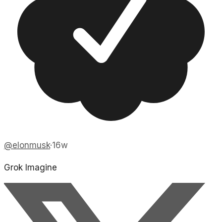
@
elonmusk
·
16w
Grok Imagine