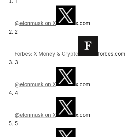
1
@elonmusk on X
x.com
2
Forbes: X Money & Crypto
forbes.com
3
@elonmusk on X
x.com
4
@elonmusk on X
x.com
5