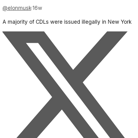
@
elonmusk
·
16w
A majority of CDLs were issued illegally in New York