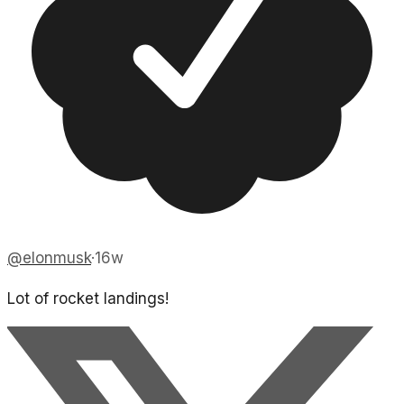
@
elonmusk
·
16w
Lot of rocket landings!