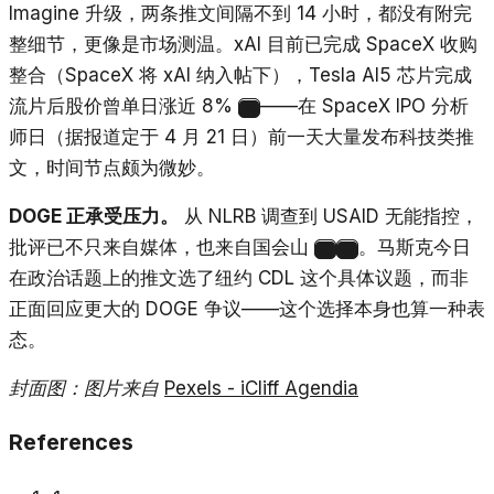
Imagine 升级，两条推文间隔不到 14 小时，都没有附完
整细节，更像是市场测温。xAI 目前已完成 SpaceX 收购
整合（SpaceX 将 xAI 纳入帖下），Tesla AI5 芯片完成
流片后股价曾单日涨近 8%
——在 SpaceX IPO 分析
16
师日（据报道定于 4 月 21 日）前一天大量发布科技类推
文，时间节点颇为微妙。
DOGE 正承受压力。
从 NLRB 调查到 USAID 无能指控，
批评已不只来自媒体，也来自国会山
。马斯克今日
10
17
在政治话题上的推文选了纽约 CDL 这个具体议题，而非
正面回应更大的 DOGE 争议——这个选择本身也算一种表
态。
封面图：图片来自
Pexels - iCliff Agendia
References