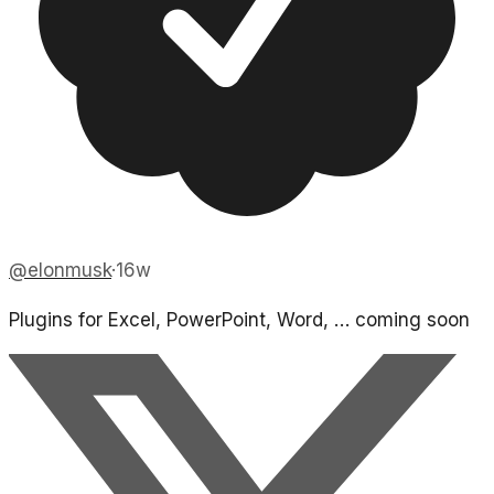
@
elonmusk
·
16w
Plugins for Excel, PowerPoint, Word, … coming soon