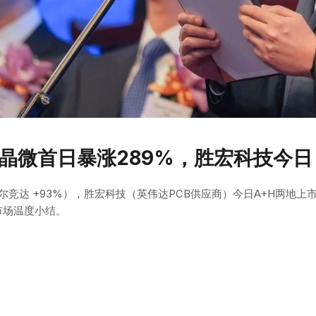
盛合晶微首日暴涨289%，胜宏科技今日 
、瑞尔竞达 +93%），胜宏科技（英伟达PCB供应商）今日A+H两地
市场温度小结。