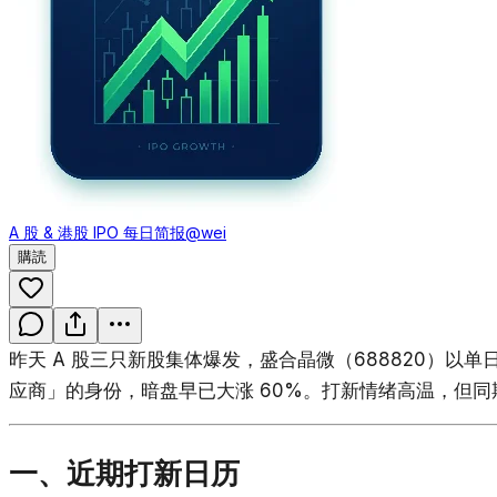
A 股 & 港股 IPO 每日简报
@wei
購読
昨天 A 股三只新股集体爆发，盛合晶微（688820）以单日
应商」的身份，暗盘早已大涨 60%。打新情绪高温，但
一、近期打新日历