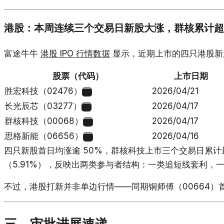
港股：本周连续三个交易日新股大涨，群核累计超
富途牛牛
港股 IPO 行情数据
显示，近期上市的四只港股新
股票（代码）
上市日期
胜宏科技（02476）
2026/04/21
2
长光辰芯（03277）
2026/04/17
3
群核科技（00068）
2026/04/17
4
思格新能（06656）
2026/04/16
5
四只新股首日均涨逾 50%，群核科技上市三个交易日累计最高
（5.91%），反映出两类参与者结构：一类追短线套利，
不过，港股打新并非单边行情——同期铜师傅（00664）首日
三、审批进展速递