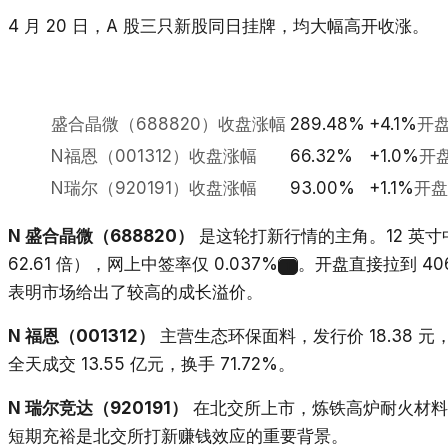
4 月 20 日，A 股三只新股同日挂牌，均大幅高开收涨。
盛合晶微（688820）收盘涨幅
289.48%
+4.1%
开
N福恩（001312）收盘涨幅
66.32%
+1.0%
开
N瑞尔（920191）收盘涨幅
93.00%
+1.1%
开盘
N 盛合晶微（688820）
是这轮打新行情的主角。12 英寸中段
62.61 倍），网上中签率仅 0.037%
。开盘直接拉到 40
1
表明市场给出了较高的成长溢价。
N 福恩（001312）
主营生态环保面料，发行价 18.38 元，首
全天成交 13.55 亿元，换手 71.72%。
N 瑞尔竞达（920191）
在北交所上市，炼铁高炉耐火材料，发行
短期充裕是北交所打新赚钱效应的重要背景。