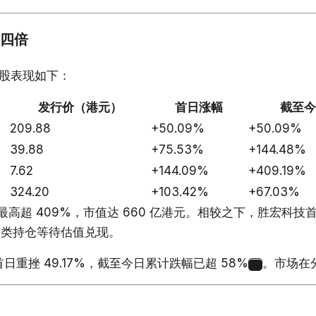
四倍
股表现如下：
发行价（港元）
首日涨幅
截至今
209.88
+50.09%
+50.09%
39.88
+75.53%
+144.48%
7.62
+144.09%
+409.19%
324.20
+103.42%
+67.03%
超 409%，市值达 660 亿港元。相较之下，胜宏科技首日换
一类持仓等待估值兑现。
重挫 49.17%，截至今日累计跌幅已超 58%
。市场在
6