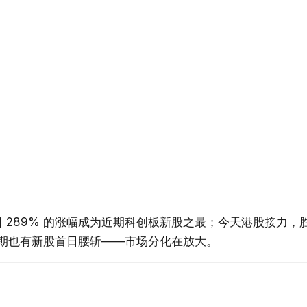
 289% 的涨幅成为近期科创板新股之最；今天港股接力，胜宏
同期也有新股首日腰斩——市场分化在放大。