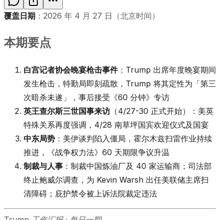
覆盖日期
：2026 年 4 月 27 日（北京时间）
本期要点
白宫记者协会晚宴枪击事件
：Trump 出席年度晚宴期间
发生枪击，特勤局即刻疏散，Trump 将其定性为「第三
次暗杀未遂」，事后接受《60 分钟》专访
英王查尔斯三世国事来访
（4/27-30 正式开始）：美英
特殊关系再度强调，4/28 南草坪国宾欢迎仪式及国宴
中东局势
：美伊谈判陷入僵局，霍尔木兹扫雷作业持续
推进，《战争权力法》60 天期限争议升温
制裁与人事
：制裁中国炼油厂及 40 家运输商；司法部
终止鲍威尔调查，为 Kevin Warsh 出任美联储主席扫
清障碍；庇护禁令被上诉法院裁定违法
Trump 工作汇报 · 每日一期