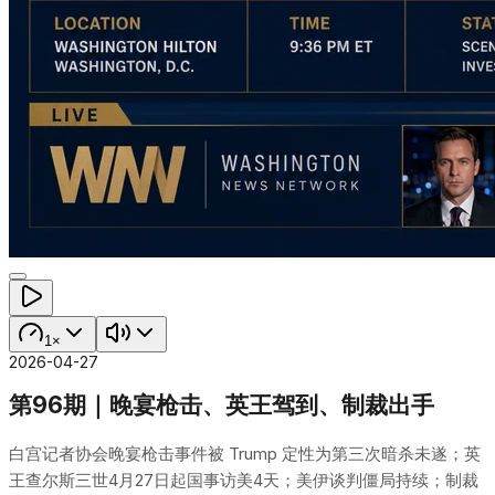
1×
2026-04-27
第96期｜晚宴枪击、英王驾到、制裁出手
白宫记者协会晚宴枪击事件被 Trump 定性为第三次暗杀未遂；英
王查尔斯三世4月27日起国事访美4天；美伊谈判僵局持续；制裁